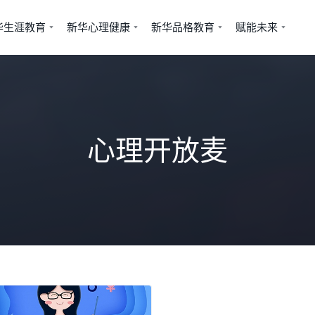
华生涯教育
新华心理健康
新华品格教育
赋能未来
心理开放麦