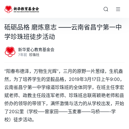
砥砺品格 磨炼意志 ——云南省昌宁第一中
学珍珠班徒步活动
新华爱心教育基金会
7年前
珍珠社
“阳春布德泽，万物生光辉”，三月的原野一片葱绿，生机盎
然，为了培养学生的坚毅品格，2019年3月17日上午9:00，
云南省昌宁第一中学缘道珍珠班的全体同学，在班主任李宏
斌老师、政教主任段连军老师、珍珠班总联蒋颖艳老师和县
侨办的领导的带领下，满怀激情与活力的从学校出发，开始
了20公里（学校—–曾家田——玉麦寨——马桥——-学
校）徒步活动。