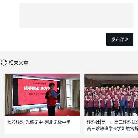
相关文章
七彩珍珠 光耀无中-河北无极中学
珍珠社|高一、高二珍珠班
高三珍珠班学长学姐蟾宫
题名——甘肃省靖远县第