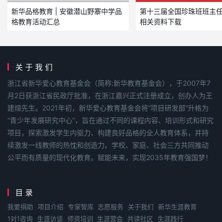
新华品格教育 | 安徽潜山野寨中学品
第十三届全国珍珠班班主
格教育活动汇总
相关资料下载
关于我们
浙江省新华爱心教育基金会（简称:新华教育基金会），于2007年7
月2日获浙江省民政厅批准，在浙江嘉兴正式注册成立，创办人为王
建煊先生。2021年初，新华爱心教育基金会将“项目研发部”升格为
“青少年发展研究中心”，旨在通过不同的课程内容、培训形式和研究
项目，探索激发学生内驱力、构建良好品格的全人教育体系，并持
续激发一线教师的热忱和创造力。学校、家庭、社会三方共同推动
公平而有质量的现代化教育。赋能未来，实现2035年教育强国梦！
目录
我要捐助
项目介绍
专家智库
志愿服务
关于我们
新华生涯教育
1对1咨询
生涯访谈
师资培训
生涯营会
共读社区
生涯践行