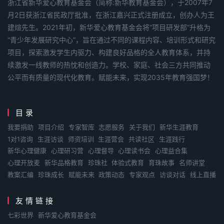
浙江省新华爱心教育基金会（简称:新华教育基金会），于2007年7
月2日获浙江省民政厅批准，在浙江嘉兴正式注册成立，创办人为王
建煊先生。2021年初，新华爱心教育基金会将“项目研发部”升格为
“青少年发展研究中心”，旨在通过不同的课程内容、培训形式和研究
项目，探索激发学生内驱力、构建良好品格的全人教育体系，并持
续激发一线教师的热忱和创造力。学校、家庭、社会三方共同推动
公平而有质量的现代化教育。赋能未来，实现2035年教育强国梦！
目录
我要捐助
项目介绍
专家智库
志愿服务
关于我们
新华生涯教育
1对1咨询
生涯访谈
师资培训
生涯营会
共读社区
生涯践行
新华心理健康
心理研习营
心理督导
心理读书会
心理益合集
心理开放麦
新华品格教育
珍珠社
体验式教育
育珠故事
名师讲堂
教案汇编
珍珠成长
赋能未来
政策动态
专家观点
访谈对话
线上直播
友情链接
七彩世界
新华爱心教育基金会