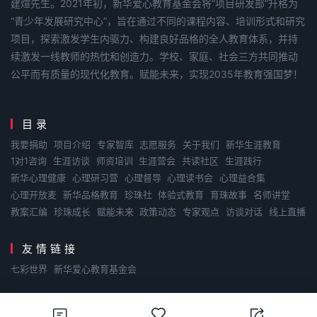
建煊先生。2021年初，新华爱心教育基金会将“项目研发部”升格为
“青少年发展研究中心”，旨在通过不同的课程内容、培训形式和研究
项目，探索激发学生内驱力、构建良好品格的全人教育体系，并持
续激发一线教师的热忱和创造力。学校、家庭、社会三方共同推动
公平而有质量的现代化教育。赋能未来，实现2035年教育强国梦！
目录
我要捐助
项目介绍
专家智库
志愿服务
关于我们
新华生涯教育
1对1咨询
生涯访谈
师资培训
生涯营会
共读社区
生涯践行
新华心理健康
心理研习营
心理督导
心理读书会
心理益合集
心理开放麦
新华品格教育
珍珠社
体验式教育
育珠故事
名师讲堂
教案汇编
珍珠成长
赋能未来
政策动态
专家观点
访谈对话
线上直播
友情链接
七彩世界
新华爱心教育基金会
Copyright © 2026
青少年发展研究中心-赋能未来
. Designed by
nicetheme
.