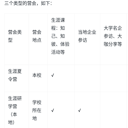
三个类型的营会，如下：
生涯课
程：知
大学名企
营会类
营会
当地企业
己、知
参访、大
型
地点
参访
彼、体验
咖分享等
活动等
生涯夏
本校
√
令营
生涯研
学校
学营
所在
√
√
（本
地
地）