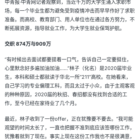
中青报·中青网记者观察到，当近千万的大学生涌入求职市
场，每一个毕业生都为避免受到疫情冲击而早早作好了求职
准备。而高校、教育部门、用人单位也在通过各方努力，不
断拓展资源，指导就业工作，为大学生就业保驾护航。
交织 874万与909万
“有时候出去面试都要提着一口气，告诉自己一定要挺住，
心里默念好多遍加油加油……”林子（化名）是2020届毕业
生，本科和硕士都就读于华北一所“211”高校。在她看来，
自己学习的专业偏理工科，而且太过于小众，由于主观客观
的种种原因，2020届的秋招、春招都没有找到合适的工
作，至今已经在家待业了几个月。
最近，林子收到了一份offer，正在犹豫要不要去。“我可能
观望的时间太长了，一直也把握不准到底应该签哪份工作，
犹豫着就到了现在。事实上现在这份工作我也不是很满意，