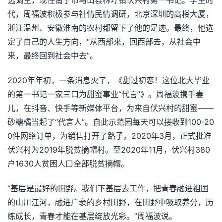
选调生，现任南宁市马山县林圩镇伏兴村第一书记。学生时
代，周福波积极参与社情民情调研，北京深圳的高楼大厦，
浙江温州、安徽淮南的农村都留下了他的足迹。最终，他选
定了自己的人生方向，“从西部来，回西部去，从社会中
来，最终回到社会中去”。
2020年年初，一条消息火了，《甜过初恋！这位北大毕业
的第一书记一家三口为甜蜜事业“代言”》。周福波携手妻
儿，在抖音、快手等新媒体平台，为来自伏兴村的甜蜜——
砂糖橘当起了“代言人”。自此示范园每天可以接收到100-20
0件网络订单，为销售打开了路子。2020年3月，正式批准
伏兴村为2019年脱贫摘帽村。至2020年11月，伏兴村380
户1630人贫困人口全部脱贫摘帽。
“基层是最好的田野。我们下基层去工作，把青春融进祖国
的山川江河，融进广袤的乡村田野，在田野中吸取养分，历
练成长，青春才能在基层绽放光彩。”周福波说。