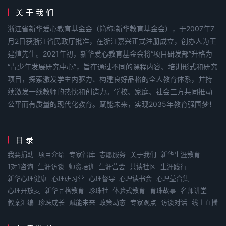
关于我们
浙江省新华爱心教育基金会（简称:新华教育基金会），于2007年7
月2日获浙江省民政厅批准，在浙江嘉兴正式注册成立，创办人为王
建煊先生。2021年初，新华爱心教育基金会将“项目研发部”升格为
“青少年发展研究中心”，旨在通过不同的课程内容、培训形式和研究
项目，探索激发学生内驱力、构建良好品格的全人教育体系，并持
续激发一线教师的热忱和创造力。学校、家庭、社会三方共同推动
公平而有质量的现代化教育。赋能未来，实现2035年教育强国梦！
目录
我要捐助
项目介绍
专家智库
志愿服务
关于我们
新华生涯教育
1对1咨询
生涯访谈
师资培训
生涯营会
共读社区
生涯践行
新华心理健康
心理研习营
心理督导
心理读书会
心理益合集
心理开放麦
新华品格教育
珍珠社
体验式教育
育珠故事
名师讲堂
教案汇编
珍珠成长
赋能未来
政策动态
专家观点
访谈对话
线上直播