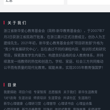
汇总
关于我们
浙江省新华爱心教育基金会（简称:新华教育基金会），于2007年7
月2日获浙江省民政厅批准，在浙江嘉兴正式注册成立，创办人为王
建煊先生。2021年初，新华爱心教育基金会将“项目研发部”升格为
“青少年发展研究中心”，旨在通过不同的课程内容、培训形式和研究
项目，探索激发学生内驱力、构建良好品格的全人教育体系，并持
续激发一线教师的热忱和创造力。学校、家庭、社会三方共同推动
公平而有质量的现代化教育。赋能未来，实现2035年教育强国梦！
目录
我要捐助
项目介绍
专家智库
志愿服务
关于我们
新华生涯教育
1对1咨询
生涯访谈
师资培训
生涯营会
共读社区
生涯践行
新华心理健康
心理研习营
心理督导
心理读书会
心理益合集
心理开放麦
新华品格教育
珍珠社
体验式教育
育珠故事
名师讲堂