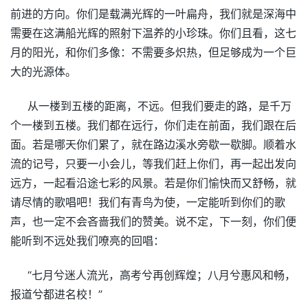
前进的方向。你们是载满光辉的一叶扁舟，我们就是深海中
需要在这满船光辉的照射下温养的小珍珠。你们且看，这七
月的阳光，和你们多像：不需要多炽热，但足够成为一个巨
大的光源体。
从一楼到五楼的距离，不远。但我们要走的路，是千万
个一楼到五楼。我们都在远行，你们走在前面，我们跟在后
面。若是哪天你们累了，就在路边溪水旁歇一歇脚。顺着水
流的记号，只要一小会儿，等我们赶上你们，再一起出发向
远方，一起看沿途七彩的风景。若是你们愉快而又舒畅，就
请尽情的歌唱吧！我们有青鸟为使，一定能听到你们的歌
声，也一定不会吝啬我们的赞美。说不定，下一刻，你们便
能听到不远处我们嘹亮的回唱：
“七月兮迷人流光，高考兮再创辉煌；八月兮惠风和畅，
报道兮都进名校！”