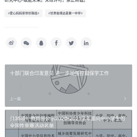
#
爱心妈妈崇世珍珠班
#
#
甘肃省靖远县第一中学
#
十部门联合印发意见 进一步加强控辍保学工作
上一篇
共35项！教育部公示2020-2021学年面向中小学生的
全国性竞赛活动名单