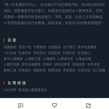
“青少年发展研究中心”，旨在通过不同的课程内容、培训形式和研究
项目，探索激发学生内驱力、构建良好品格的全人教育体系，并持
续激发一线教师的热忱和创造力。学校、家庭、社会三方共同推动
公平而有质量的现代化教育。赋能未来，实现2035年教育强国梦！
目录
我要捐助
项目介绍
专家智库
志愿服务
关于我们
新华生涯教育
1对1咨询
生涯访谈
师资培训
生涯营会
共读社区
生涯践行
新华心理健康
心理研习营
心理督导
心理读书会
心理益合集
心理开放麦
新华品格教育
珍珠社
体验式教育
育珠故事
名师讲堂
教案汇编
珍珠成长
赋能未来
政策动态
专家观点
访谈对话
线上直播
友情链接
七彩世界
新华爱心教育基金会
Copyright © 2026
青少年发展研究中心-赋能未来
. Designed by
nicetheme
.